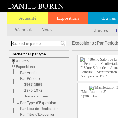
Actualité
Expositions
Œuvres
Préambule
Notes
Œuvres
E
Expositions : Par Périod
Rechercher par type
Œuvres
Expositions
"18ème Salon de la Jeun
Peinture – Manifestation
Par Année
3-25 janvier 1967
Par Période
1967-1969
1970-1972
"Manifestation 3"
Toutes années
2 juin 1967
Par Type d'Exposition
Par Lieu de Réalisation
Par Titre d'Exposition