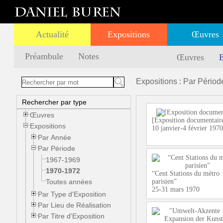
Actualité
Expositions
Œuvres
Préambule
Notes
Œuvres
E
Expositions : Par Périod
Rechercher par type
Œuvres
[Exposition documentair
Expositions
10 janvier-4 février 1970
Par Année
Par Période
1967-1969
1970-1972
“Cent Stations du métro
Toutes années
parisien”
25-31 mars 1970
Par Type d'Exposition
Par Lieu de Réalisation
Par Titre d'Exposition