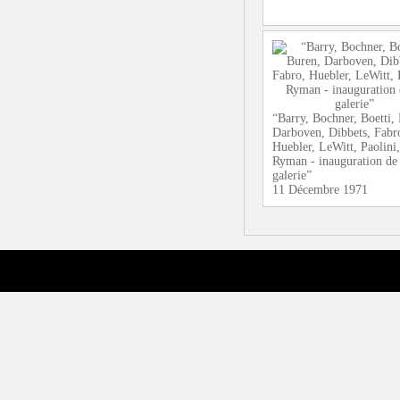
“Barry, Bochner, Boetti,
Darboven, Dibbets, Fabr
Huebler, LeWitt, Paolini,
Ryman - inauguration de 
galerie”
11 Décembre 1971