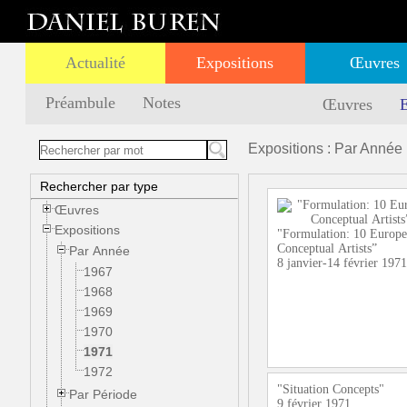
Actualité
Expositions
Œuvres
Préambule
Notes
Œuvres
E
Expositions : Par Année 
Rechercher par type
Œuvres
Expositions
"Formulation: 10 Europ
Conceptual Artists”
Par Année
8 janvier-14 février 1971
1967
1968
1969
1970
1971
1972
"Situation Concepts"
Par Période
9 février 1971