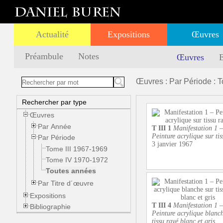
Actualité
Expositions
Œuvres
Préambule
Notes
Œuvres
E
Œuvres : Par Période : 
Rechercher par type
Œuvres
Par Année
T III 1
Manifestation 1 –
Peinture acrylique sur tis
Par Période
3 janvier 1967
Tome III 1967-1969
Tome IV 1970-1972
Toutes années
Par Titre d´œuvre
Expositions
T III 4
Manifestation 1 –
Bibliographie
Peinture acrylique blanch
tissu rayé blanc et gris