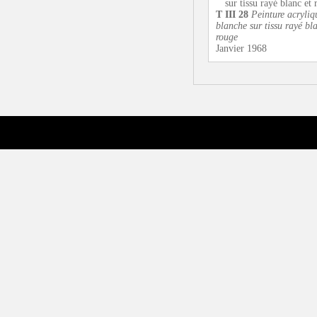
T III 28
Peinture acryliq
blanche sur tissu rayé bla
rouge
Janvier 1968