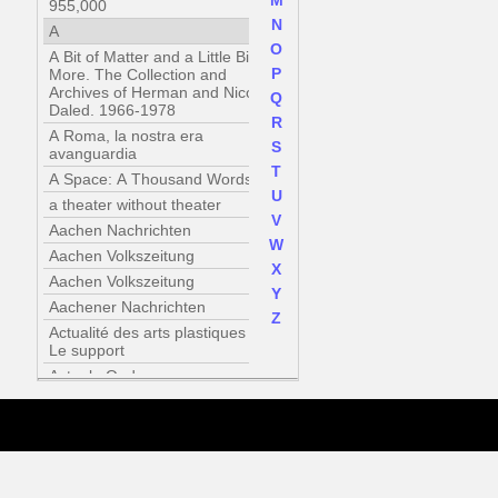
M
955,000
N
A
O
A Bit of Matter and a Little Bit
P
More. The Collection and
Archives of Herman and Nicole
Q
Daled. 1966-1978
R
A Roma, la nostra era
S
avanguardia
T
A Space: A Thousand Words
U
a theater without theater
V
Aachen Nachrichten
W
Aachen Volkszeitung
X
Aachen Volkszeitung
Y
Aachener Nachrichten
Z
Actualité des arts plastiques /
Le support
Actuele Onderwerpen :
Sonsbeek buiten de perken
Addicted to Walls :
Zeitgenössische Wandarbeiten
im Austellungsraum
Adventures of the black square