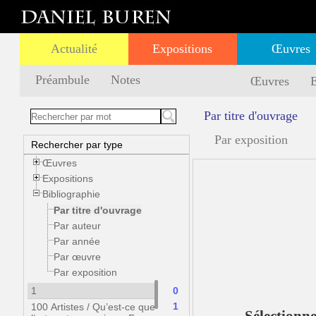
Actualité
Expositions
Œuvres
Préambule
Notes
Œuvres
E
Par titre d'ouvrage
Par exposition
Rechercher par type
Œuvres
Expositions
Bibliographie
Par titre d'ouvrage
Par auteur
Par année
Par œuvre
Par exposition
1
0
1
100 Artistes / Qu’est-ce que