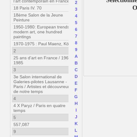
Sélectionn
l’art contemporain en France ?
2
O
18 Paris IV. 70
3
18ème Salon de la Jeune
4
Peinture
5
1950-1980: European trends in
6
modern art, one hundred
7
paintings
8
1970-1975 : Paul Maenz, Köln
9
2
A
25 ans d’art en France / 1960-
1985
B
3
C
D
3e Salon international de
Galeries-pilotes Lausanne -
E
Paris / Artistes et découvreurs
F
de notre temps
G
4
H
4 X Paryz / Paris en quatre
I
temps
J
5
K
557,087
L
9