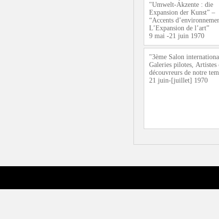
"Umwelt-Akzente : die
Expansion der Kunst” –
“Accents d’environnemen
L’Expansion de l’art”
9 mai -21 juin 1970
"3ème Salon internationa
Galeries pilotes, Artistes 
découvreurs de notre te
21 juin-[juillet] 1970