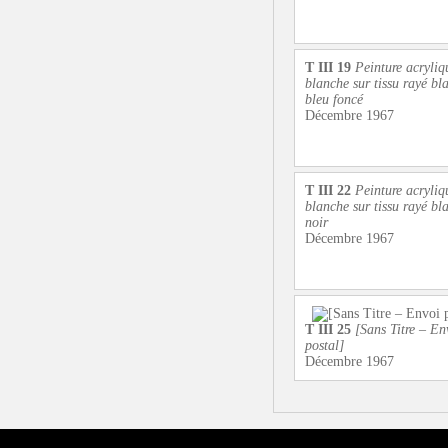
T III 19
Peinture acryliq
blanche sur tissu rayé bla
bleu foncé
Décembre 1967
T III 22
Peinture acryliq
blanche sur tissu rayé bla
noir
Décembre 1967
T III 25
[Sans Titre – En
postal]
Décembre 1967