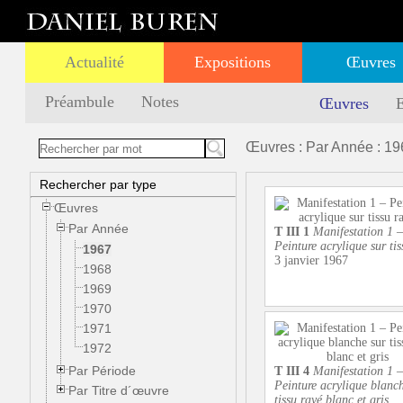
Actualité
Expositions
Œuvres
Préambule
Notes
Œuvres
E
Œuvres : Par Année : 19
Rechercher par type
Œuvres
Par Année
T III 1
Manifestation 1 –
Peinture acrylique sur tis
1967
3 janvier 1967
1968
1969
1970
1971
1972
Par Période
T III 4
Manifestation 1 –
Peinture acrylique blanch
Par Titre d´œuvre
tissu rayé blanc et gris