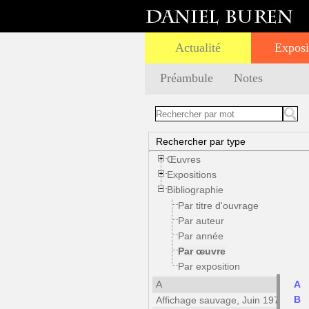
Actualité
Exposi
Préambule
Notes
Rechercher par type
Œuvres
Expositions
Bibliographie
Par titre d'ouvrage
Par auteur
Par année
Par œuvre
Par exposition
A
A
B
Affichage sauvage, Juin 1970