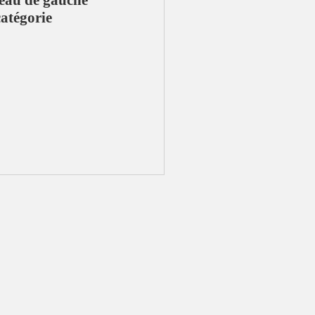
neau de gauche
atégorie