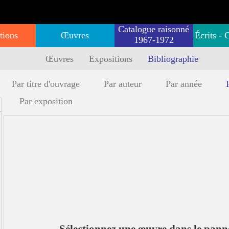
Catalogue raisonné
tions
Œuvres
Écrits - 
1967-1972
Œuvres
Expositions
Bibliographie
Par titre d'ouvrage
Par auteur
Par année
Par exposition