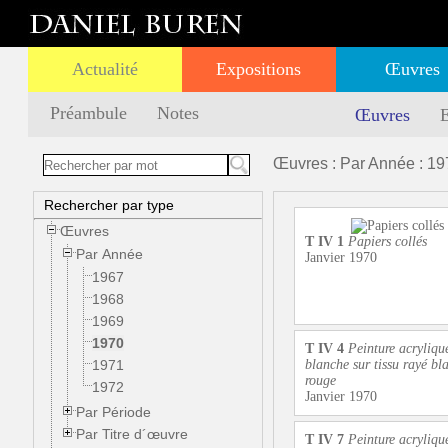
Actualité
Expositions
Œuvres
Préambule
Notes
Œuvres
E
Œuvres : Par Année : 19
Rechercher par type
Œuvres
T IV 1
Papiers collés
Par Année
Janvier 1970
1967
1968
1969
1970
T IV 4
Peinture acryliqu
1971
blanche sur tissu rayé bla
rouge
1972
Janvier 1970
Par Période
Par Titre d´œuvre
T IV 7
Peinture acryliqu